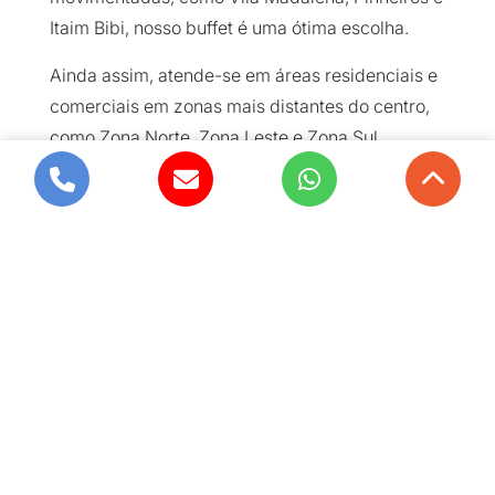
Itaim Bibi, nosso buffet é uma ótima escolha.
Ainda assim, atende-se em áreas residenciais e
comerciais em zonas mais distantes do centro,
como Zona Norte, Zona Leste e Zona Sul,
permitindo que o buffet esteja presente em
todas as comemorações. Inegavelmente, o
Maria’s Buffet certifica que todos os aspectos
sejam cuidadosamente planejados e realizados
com precisão, para que o evento seja
inesquecível.
Maria’s Buffet -
Especialista em Crepes.