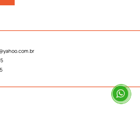
t@yahoo.com.br
15
15