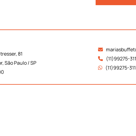
mariasbuffe
tresser, 81
(11)99275-31
r, São Paulo / SP
(11)99275-31
00