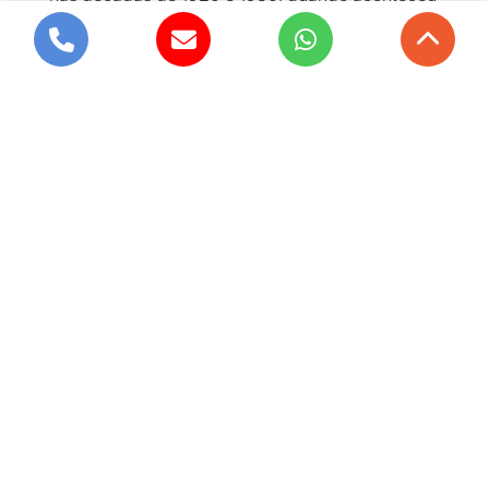
o loteamento e a junção de várias áreas rurais e
áreas verdes, surgindo os bairros de Vila
Olímpia e Brooklin. Em seguida foram instaladas
muitas indústrias nesta localidade, além de
novas vias, como a Avenida Juscelino
Kubitschek. Atualmente, Itaim Bibi concentra
importantes empresas como Google, Yahoo,
Microsoft, Nestlé, Nokia, entre outras.
Veja outros serviços nos links a seguir:
buffet de
crepe em domicílio no Tatuapé
,
buffet de crepe
em moema
,
buffet de crepe a domicílio com
degustação em são paulo
,
melhor buffet de
crepe
,
buffet de crepe para eventos
.
Saiba mais sobre