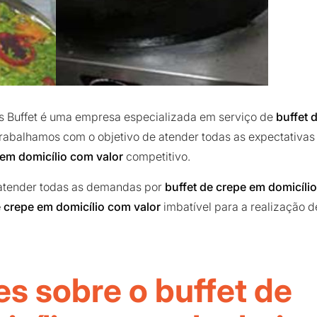
s Buffet é uma empresa especializada em serviço de
buffet 
Trabalhamos com o objetivo de atender todas as expectativas
 em domicílio com valor
competitivo.
atender todas as demandas por
buffet de crepe em domicíli
e crepe em domicílio com valor
imbatível para a realização d
es sobre o buffet de