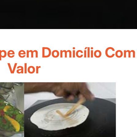
epe em Domicílio Com
Valor