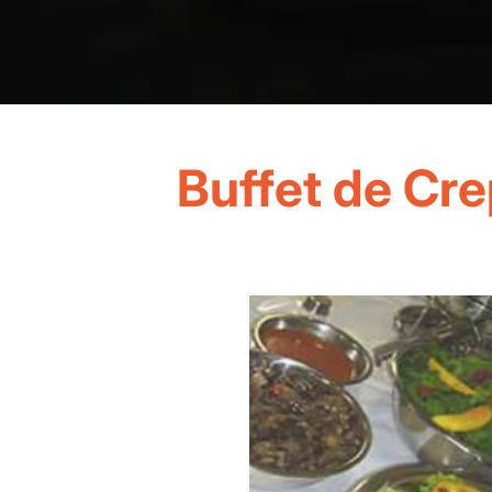
Buffet de Cr