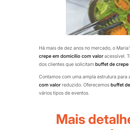
Há mais de dez anos no mercado, o Maria’
crepe em domicílio com valor
acessível. 
dos clientes que solicitam
buffet de crepe
Contamos com uma ampla estrutura para 
com valor
reduzido. Oferecemos
buffet d
vários tipos de eventos.
Mais detalh