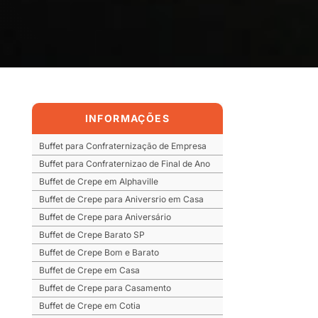
INFORMAÇÕES
Buffet para Confraternização de Empresa
Buffet para Confraternizao de Final de Ano
Buffet de Crepe em Alphaville
Buffet de Crepe para Aniversrio em Casa
Buffet de Crepe para Aniversário
Buffet de Crepe Barato SP
Buffet de Crepe Bom e Barato
Buffet de Crepe em Casa
Buffet de Crepe para Casamento
Buffet de Crepe em Cotia