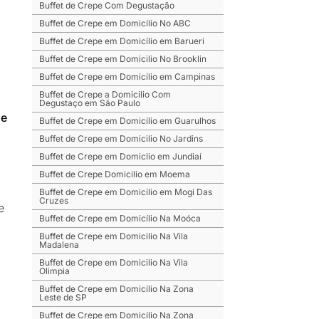
Buffet de Crepe Com Degustação
Buffet de Crepe em Domicílio No ABC
Buffet de Crepe em Domicílio em Barueri
Buffet de Crepe em Domicilio No Brooklin
Buffet de Crepe em Domicílio em Campinas
Buffet de Crepe a Domicilio Com
Degustaço em São Paulo
de
Buffet de Crepe em Domicílio em Guarulhos
Buffet de Crepe em Domicilio No Jardins
Buffet de Crepe em Domiclio em Jundiaí
Buffet de Crepe Domicilio em Moema
o
Buffet de Crepe em Domicílio em Mogi Das
Cruzes
e
Buffet de Crepe em Domicílio Na Moóca
Buffet de Crepe em Domicilio Na Vila
Madalena
Buffet de Crepe em Domicilio Na Vila
Olimpia
Buffet de Crepe em Domicílio Na Zona
Leste de SP
Buffet de Crepe em Domicílio Na Zona