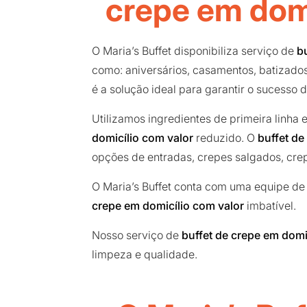
crepe em domi
O Maria’s Buffet disponibiliza serviço de
b
como: aniversários, casamentos, batizados
é a solução ideal para garantir o sucesso 
Utilizamos ingredientes de primeira linh
domicílio com valor
reduzido. O
buffet de
opções de entradas, crepes salgados, cre
O Maria’s Buffet conta com uma equipe de
crepe em domicílio com valor
imbatível.
Nosso serviço de
buffet de crepe em domi
limpeza e qualidade.