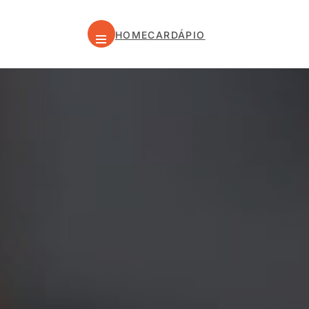
HOME
CARDÁPIO